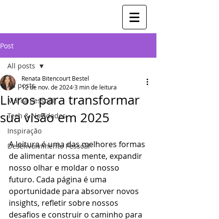
Post
All posts
Renata Bitencourt Bestel
All posts
12 de nov. de 2024
3 min de leitura
Livros para transformar
Marca Pessoal
sua visão em 2025
Tech & Novidades
Inspiração
A leitura é uma das melhores formas 
Desenvolvimento Pessoal
de alimentar nossa mente, expandir 
nosso olhar e moldar o nosso 
futuro. Cada página é uma 
oportunidade para absorver novos 
insights, refletir sobre nossos 
desafios e construir o caminho para 