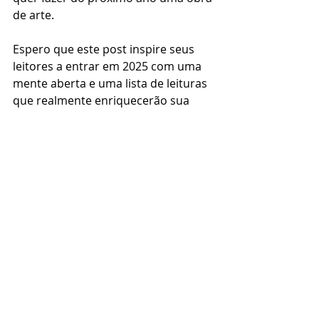
de arte.
Espero que este post inspire seus 
leitores a entrar em 2025 com uma 
mente aberta e uma lista de leituras 
que realmente enriquecerão sua 
jornada. Aqui no Update, somos 
contra o aprendizado sem propósito 
– para algo se tornar útil, é essencial 
colocar em prática o que foi 
aprendido. Para se transformar 
verdadeiramente, é preciso aplicar o 
que cada leitura propõe.