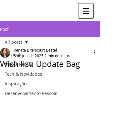
Post
All posts
Renata Bitencourt Bestel
All posts
5 de jun. de 2025
2 min de leitura
Wish list: Update Bag
Marca Pessoal
Tech & Novidades
Inspiração
Desenvolvimento Pessoal