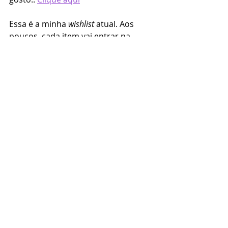
Essa é a minha 
wishlist
 atual. Aos 
poucos, cada item vai entrar na 
minha realidade com intenção, 
propósito e aquele toque de magia 
que não abro mão. 
E você? O que teria na sua bolsa 
mágica de produzir?